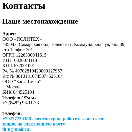
Контакты
Наше местонахождение
Адрес:
ООО «ПОЛИТЕХ»
445043, Самарская обл, Тольятти г, Коммунальная ул, влд 39,
стр 1, офис 701.
ОГРН 1226300041615
ИНН 6320071114
КПП 632001001
Р/с № 40702810420000127957
К/с № 30101810745374525104
ООО "Банк Точка"
г. Москва
БИК 044525104
Телефон / Факс:
+7 (8482) 93-11-33
Телефон:
+79277730386 - менеджер по работе с клиентами
запрос на электронную почту
fil-ti@mail.ru