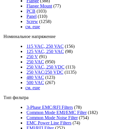
Flange
(388)
Flange Mount
(77)
PCB
(103)
Panel
(110)
Screw
(1258)
см. еще
Номинальное напряжение
115 VAC, 250 VAC
(156)
125 VAC, 250 VAC
(98)
250 V
(91)
250 VAC
(950)
250 VAC, 250 VDC
(113)
250 VAC/250 VDC
(1135)
480 VAC
(123)
500 VAC
(267)
см. еще
Тип фильтра
3-Phase EMC/RFI Filters
(78)
Common Mode EMI/EMC Filter
(182)
Common Mode Noise Filter
(754)
EMC Power Line Filters
(74)
EMI/RFI Filter
(252)