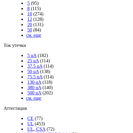
5
(95)
8
(115)
10
(274)
12
(128)
20
(131)
50
(84)
см. еще
Ток утечки
5 uA
(182)
25 uA
(114)
37.5 uA
(114)
50 uA
(138)
75.5 uA
(114)
130 uA
(118)
380 uA
(140)
500 uA
(202)
см. еще
Аттестация
CE
(77)
UL
(453)
UL, CSA
(72)