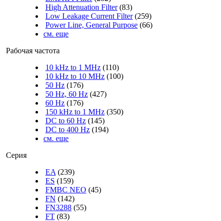
High Attenuation Filter
(83)
Low Leakage Current Filter
(259)
Power Line, General Purpose
(66)
см. еще
Рабочая частота
10 kHz to 1 MHz
(110)
10 kHz to 10 MHz
(100)
50 Hz
(176)
50 Hz, 60 Hz
(427)
60 Hz
(176)
150 kHz to 1 MHz
(350)
DC to 60 Hz
(145)
DC to 400 Hz
(194)
см. еще
Серия
EA
(239)
ES
(159)
FMBC NEO
(45)
FN
(142)
FN3288
(55)
FT
(83)