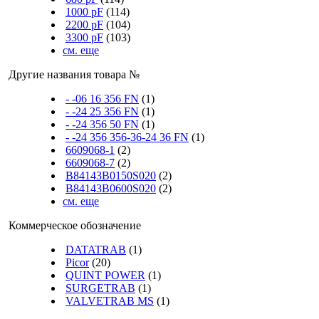
1000 pF
(114)
2200 pF
(104)
3300 pF
(103)
см. еще
Другие названия товара №
- -06 16 356 FN
(1)
- -24 25 356 FN
(1)
- -24 356 50 FN
(1)
- -24 356 356-36-24 36 FN
(1)
6609068-1
(2)
6609068-7
(2)
B84143B0150S020
(2)
B84143B0600S020
(2)
см. еще
Коммерческое обозначение
DATATRAB
(1)
Picor
(20)
QUINT POWER
(1)
SURGETRAB
(1)
VALVETRAB MS
(1)