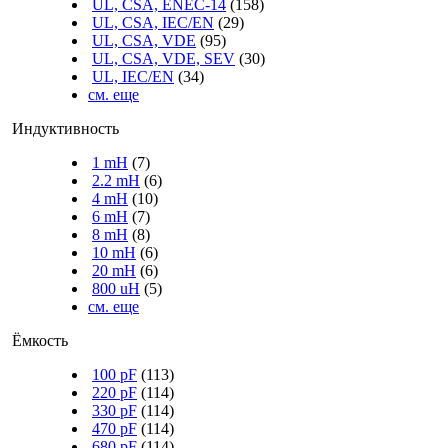
UL, CSA, ENEC-14
(158)
UL, CSA, IEC/EN
(29)
UL, CSA, VDE
(95)
UL, CSA, VDE, SEV
(30)
UL, IEC/EN
(34)
см. еще
Индуктивность
1 mH
(7)
2.2 mH
(6)
4 mH
(10)
6 mH
(7)
8 mH
(8)
10 mH
(6)
20 mH
(6)
800 uH
(5)
см. еще
Ёмкость
100 pF
(113)
220 pF
(114)
330 pF
(114)
470 pF
(114)
680 pF
(114)