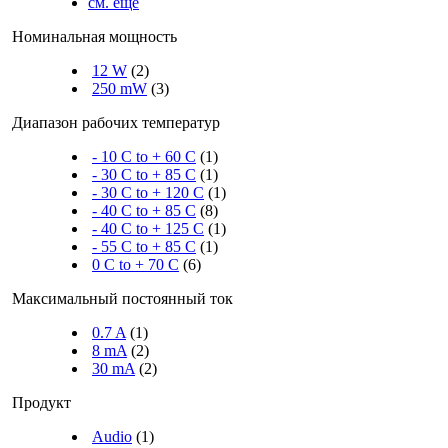
см. еще
Номинальная мощность
12 W
(2)
250 mW
(3)
Диапазон рабочих температур
- 10 C to + 60 C
(1)
- 30 C to + 85 C
(1)
- 30 C to + 120 C
(1)
- 40 C to + 85 C
(8)
- 40 C to + 125 C
(1)
- 55 C to + 85 C
(1)
0 C to + 70 C
(6)
Максимальный постоянный ток
0.7 A
(1)
8 mA
(2)
30 mA
(2)
Продукт
Audio
(1)