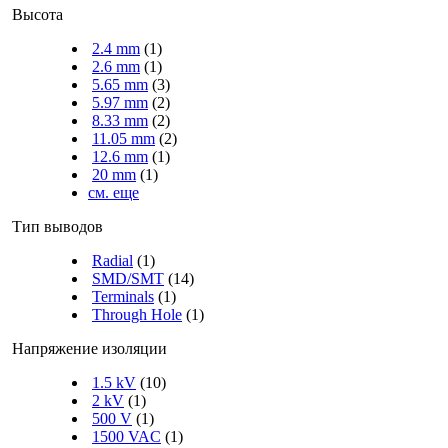
Высота
2.4 mm
(1)
2.6 mm
(1)
5.65 mm
(3)
5.97 mm
(2)
8.33 mm
(2)
11.05 mm
(2)
12.6 mm
(1)
20 mm
(1)
см. еще
Тип выводов
Radial
(1)
SMD/SMT
(14)
Terminals
(1)
Through Hole
(1)
Напряжение изоляции
1.5 kV
(10)
2 kV
(1)
500 V
(1)
1500 VAC
(1)