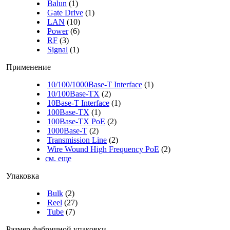
Balun
(1)
Gate Drive
(1)
LAN
(10)
Power
(6)
RF
(3)
Signal
(1)
Применение
10/100/1000Base-T Interface
(1)
10/100Base-TX
(2)
10Base-T Interface
(1)
100Base-TX
(1)
100Base-TX PoE
(2)
1000Base-T
(2)
Transmission Line
(2)
Wire Wound High Frequency PoE
(2)
см. еще
Упаковка
Bulk
(2)
Reel
(27)
Tube
(7)
Размер фабричной упаковки