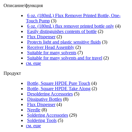
Описание/функция
6 oz. (180mL) Flux Remover Printed Bottle, One-
Touch Pump
(3)
6 oz. (180mL) flux remover printed bottle only
(4)
Easily distinguishes contents of bottle
(2)
Flux Dispenser
(2)
Protects light and plastic sensitive fluids
(3)
Receiver Head Assembly
(2)
Suitable for many solvents
(7)
Suitable for many solvents and for travel
(2)
см. еще
Продукт
Bottle, Square HPDE Pure Touch
(4)
Bottle, Square HPDE Take Along
(2)
Desoldering Accessories
(5)
Dissipative Bottles
(8)
Flux Dispenser
(4)
Needle
(8)
Soldering Accessories
(29)
Soldering Tools
(5)
см. еще