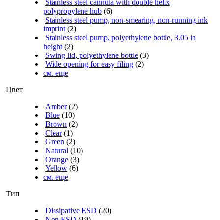
Stainless steel cannula with double helix
polypropylene hub
(6)
Stainless steel pump, non-smearing, non-running ink
imprint
(2)
Stainless steel pump, polyethylene bottle, 3.05 in
height
(2)
Swing lid, polyethylene bottle
(3)
Wide opening for easy filing
(2)
см. еще
Цвет
Amber
(2)
Blue
(10)
Brown
(2)
Clear
(1)
Green
(2)
Natural
(10)
Orange
(3)
Yellow
(6)
см. еще
Тип
Dissipative ESD
(20)
Non ESD
(19)