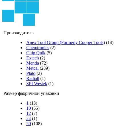
Производитель
Apex Tool Group (Formerly Cooper Tools)
(14)
Chemtronics
(2)
Chip Quik
(5)
Extech
(2)
Menda
(72)
Metcal
(289)
Plato
(2)
Radiall
(1)
SPI Westek
(1)
Размер фабричной упаковки
1
(13)
10
(55)
12
(7)
24
(1)
50
(108)