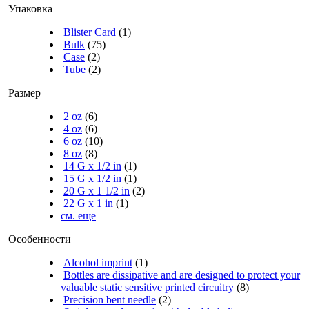
Упаковка
Blister Card
(1)
Bulk
(75)
Case
(2)
Tube
(2)
Размер
2 oz
(6)
4 oz
(6)
6 oz
(10)
8 oz
(8)
14 G x 1/2 in
(1)
15 G x 1/2 in
(1)
20 G x 1 1/2 in
(2)
22 G x 1 in
(1)
см. еще
Особенности
Alcohol imprint
(1)
Bottles are dissipative and are designed to protect your
valuable static sensitive printed circuitry
(8)
Precision bent needle
(2)