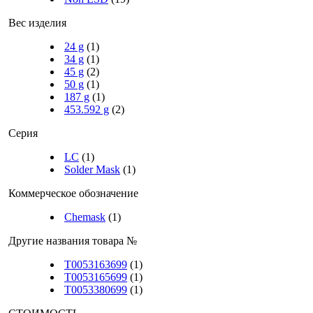
Вес изделия
24 g
(1)
34 g
(1)
45 g
(2)
50 g
(1)
187 g
(1)
453.592 g
(2)
Серия
LC
(1)
Solder Mask
(1)
Коммерческое обозначение
Chemask
(1)
Другие названия товара №
T0053163699
(1)
T0053165699
(1)
T0053380699
(1)