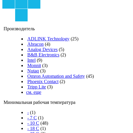
Производитель
ADLINK Technology
(25)
Abracon
(4)
Analog Devices
(5)
B&B Electronics
(2)
Intel
(9)
Monnit
(3)
Nutaq
(3)
Omron Automation and Safety
(45)
Phoenix Contact
(2)
Tripp Lite
(3)
см. еще
Минимальная рабочая температура
-
(1)
- 7 C
(1)
- 10 C
(48)
- 18 C
(1)