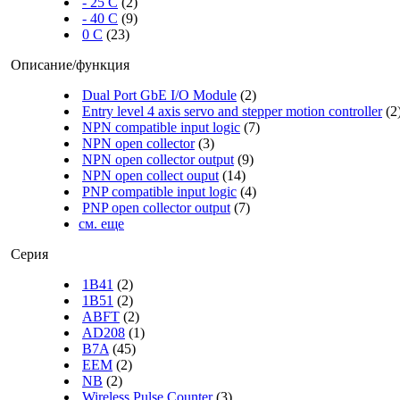
- 25 C
(2)
- 40 C
(9)
0 C
(23)
Описание/функция
Dual Port GbE I/O Module
(2)
Entry level 4 axis servo and stepper motion controller
(2
NPN compatible input logic
(7)
NPN open collector
(3)
NPN open collector output
(9)
NPN open collect ouput
(14)
PNP compatible input logic
(4)
PNP open collector output
(7)
см. еще
Серия
1B41
(2)
1B51
(2)
ABFT
(2)
AD208
(1)
B7A
(45)
EEM
(2)
NB
(2)
Wireless Pulse Counter
(3)