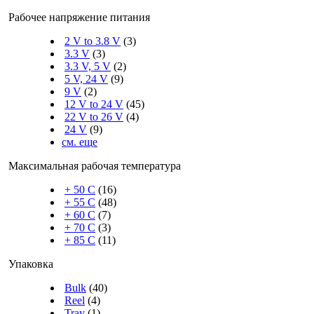
Рабочее напряжение питания
2 V to 3.8 V
(3)
3.3 V
(3)
3.3 V, 5 V
(2)
5 V, 24 V
(9)
9 V
(2)
12 V to 24 V
(45)
22 V to 26 V
(4)
24 V
(9)
см. еще
Максимальная рабочая температура
+ 50 C
(16)
+ 55 C
(48)
+ 60 C
(7)
+ 70 C
(3)
+ 85 C
(11)
Упаковка
Bulk
(40)
Reel
(4)
Tray
(1)