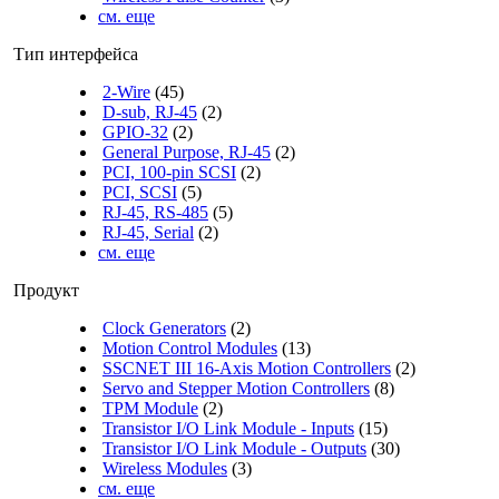
см. еще
Тип интерфейса
2-Wire
(45)
D-sub, RJ-45
(2)
GPIO-32
(2)
General Purpose, RJ-45
(2)
PCI, 100-pin SCSI
(2)
PCI, SCSI
(5)
RJ-45, RS-485
(5)
RJ-45, Serial
(2)
см. еще
Продукт
Clock Generators
(2)
Motion Control Modules
(13)
SSCNET III 16-Axis Motion Controllers
(2)
Servo and Stepper Motion Controllers
(8)
TPM Module
(2)
Transistor I/O Link Module - Inputs
(15)
Transistor I/O Link Module - Outputs
(30)
Wireless Modules
(3)
см. еще