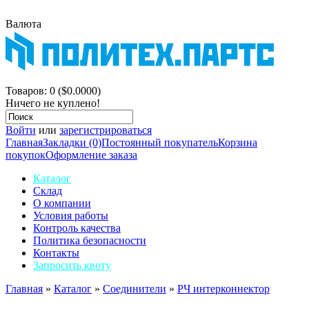
Валюта
$
р.
Корзина покупок
Товаров: 0 ($0.0000)
Ничего не куплено!
Войти
или
зарегистрироваться
Главная
Закладки (0)
Постоянный покупатель
Корзина
покупок
Оформление заказа
Каталог
Склад
О компании
Условия работы
Контроль качества
Политика безопасности
Контакты
Запросить квоту
Главная
»
Каталог
»
Соединители
»
РЧ интерконнектор