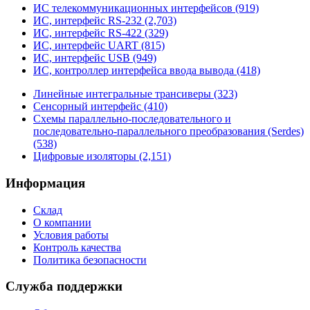
ИС телекоммуникационных интерфейсов (919)
ИС, интерфейс RS-232 (2,703)
ИС, интерфейс RS-422 (329)
ИС, интерфейс UART (815)
ИС, интерфейс USB (949)
ИС, контроллер интерфейса ввода вывода (418)
Линейные интегральные трансиверы (323)
Сенсорный интерфейс (410)
Схемы параллельно-последовательного и
последовательно-параллельного преобразования (Serdes)
(538)
Цифровые изоляторы (2,151)
Информация
Склад
О компании
Условия работы
Контроль качества
Политика безопасности
Служба поддержки