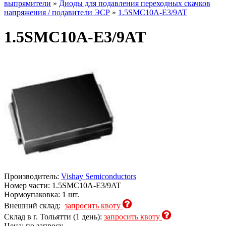
выпрямители
»
Диоды для подавления переходных скачков
напряжения / подавители ЭСР
»
1.5SMC10A-E3/9AT
1.5SMC10A-E3/9AT
Производитель:
Vishay Semiconductors
Номер части:
1.5SMC10A-E3/9AT
Нормоупаковка:
1 шт.
Внешний склад:
запросить квоту
Склад в г. Тольятти (1 день):
запросить квоту
Цена: по запросу