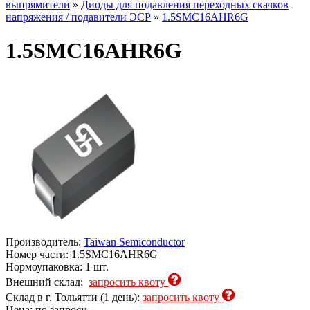
выпрямители
»
Диоды для подавления переходных скачков
напряжения / подавители ЭСР
»
1.5SMC16AHR6G
1.5SMC16AHR6G
Производитель:
Taiwan Semiconductor
Номер части:
1.5SMC16AHR6G
Нормоупаковка:
1 шт.
Внешний склад:
запросить квоту
Склад в г. Тольятти (1 день):
запросить квоту
Цена: по запросу