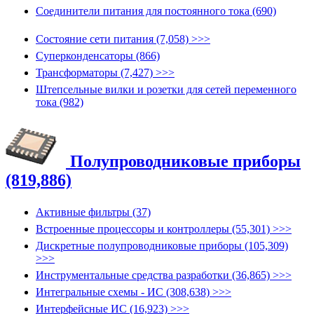
Соединители питания для постоянного тока (690)
Состояние сети питания (7,058) >>>
Суперконденсаторы (866)
Трансформаторы (7,427) >>>
Штепсельные вилки и розетки для сетей переменного
тока (982)
Полупроводниковые приборы
(819,886)
Активные фильтры (37)
Встроенные процессоры и контроллеры (55,301) >>>
Дискретные полупроводниковые приборы (105,309)
>>>
Инструментальные средства разработки (36,865) >>>
Интегральные схемы - ИС (308,638) >>>
Интерфейсные ИС (16,923) >>>