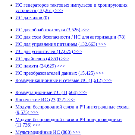
ИС генераторов тактовых импульсов и хронирующих
устройств (10,261) >>>
ИС датчиков (0)
ИС для обработки звука (3,526) >>>
ИС для схем безопасности / ИС для авторизации (78)
ИС для управления питанием (132,663) >>>
ИС для усилителей (17,675) >>>
ИС драйверов (4,851) >>>
ИС памяти (24,629) >>>
ИС преобразователей данных (15,425) >>>
Коммуникационные и сетевые ИС (1,612) >>>
Коммутационные ИС (11,664) >>>
Логические ИС (23,022) >>>
Модули беспроводной связи и РЧ интегральные схемы
(9,575) >>>
Модули беспроводной связи и РЧ полупроводники
(11,736) >>>
Мультимедийные ИС (888) >>>