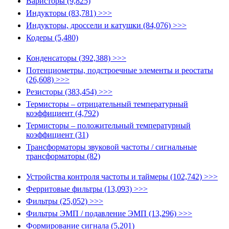
Варисторы (9,825)
Индукторы (83,781) >>>
Индукторы, дроссели и катушки (84,076) >>>
Кодеры (5,480)
Конденсаторы (392,388) >>>
Потенциометры, подстроечные элементы и реостаты
(26,608) >>>
Резисторы (383,454) >>>
Термисторы – отрицательный температурный
коэффициент (4,792)
Термисторы – положительный температурный
коэффициент (31)
Трансформаторы звуковой частоты / сигнальные
трансформаторы (82)
Устройства контроля частоты и таймеры (102,742) >>>
Ферритовые фильтры (13,093) >>>
Фильтры (25,052) >>>
Фильтры ЭМП / подавление ЭМП (13,296) >>>
Формирование сигнала (5,201)